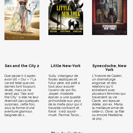
Sex and the City 2
Little New-York
Synecdoche, New
York
Que passe-t-il après
Sully, vidangeur de
L'histoire de Caden;
avoir dit « Oui » ? La
fosses septiques et
un dramaturge
vie est telle que ces
futur père, est prêt à
angoissé, et des
dames l’ont toujours
tout pour assurer
relations qu'il
rêvée, mais ce ne
l'avenir de son fils.
entretient avec
serait pas “Sex and
Jasper, modeste
plusieurs femmes qui
the City” si elle ne leur
épicier, a une qualité
traversent sa vie :
réservait pas quelques
primordiale aux yeux
Claire, son épouse,
surprises… cette fois,
de la mafia pour qui il
Adèle, son ex, Maria,
sous la forme d’une
travaille contraint et
la meilleure amie de
aventure glamour,
forcé : il est sourd-
celle-ci, Olive, sa fille
baignée de s...
muet. Parmie Tarzo,...
ou encore Madeline,
sa psy...