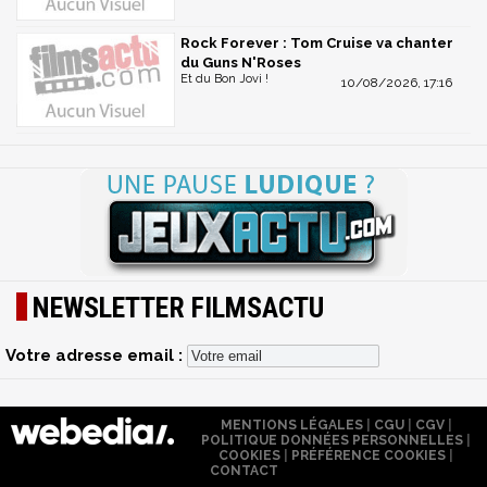
Rock Forever : Tom Cruise va chanter
du Guns N'Roses
Et du Bon Jovi !
10/08/2026, 17:16
NEWSLETTER FILMSACTU
Votre adresse email :
MENTIONS LÉGALES
|
CGU
|
CGV
|
POLITIQUE DONNÉES PERSONNELLES
|
COOKIES
|
PRÉFÉRENCE COOKIES
|
CONTACT