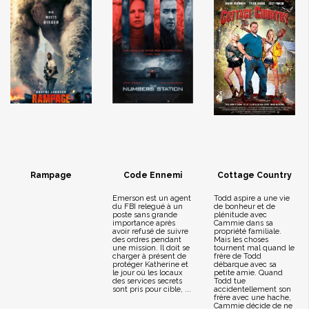
Rampage
Code Ennemi
Cottage Country
Emerson est un agent
Todd aspire a une vie
du FBI relegué à un
de bonheur et de
poste sans grande
plénitude avec
importance après
Cammie dans sa
avoir refusé de suivre
propriété familiale.
des ordres pendant
Mais les choses
une mission. Il doit se
tournent mal quand le
charger à présent de
frère de Todd
protéger Katherine et
débarque avec sa
le jour où les locaux
petite amie. Quand
des services secrets
Todd tue
sont pris pour cible, ...
accidentellement son
frère avec une hache,
Cammie décide de ne