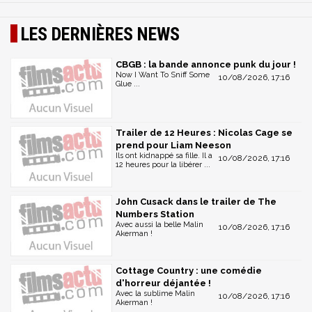
LES DERNIÈRES NEWS
CBGB : la bande annonce punk du jour !
Now I Want To Sniff Some
10/08/2026, 17:16
Glue ...
Trailer de 12 Heures : Nicolas Cage se
prend pour Liam Neeson
Ils ont kidnappé sa fille. Il a
10/08/2026, 17:16
12 heures pour la libérer ...
John Cusack dans le trailer de The
Numbers Station
Avec aussi la belle Malin
10/08/2026, 17:16
Akerman !
Cottage Country : une comédie
d'horreur déjantée !
Avec la sublime Malin
10/08/2026, 17:16
Akerman !