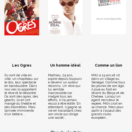
Les Ogres
Un homme idéal
Comme un lion
Ils vont de ville en
Mathieu, 25 ans,
Mitri a 15 ans et vit
ville, un chapiteau sur
aspire depuis toujours
dans un village au
le dos, leur spectacle
à devenir un auteur
Sénégal. Comme tous
en bandoulière. Dans
reconnu. Un rêve qui
les jeunes de son âge,
nos vies ils apportent
lui semble
il joue au foot en
le rêve et le désordre.
inaccessible car
rêvant du Barça et de
Ce sont des ogres, des
malgré tous ses
Chelsea. Lorsqu'un
géants, ils en ont
efforts, il n’a jamais
agent recruteur le
mangé du théâtre et
réussi à être édité. En
repère, Mitri croit en
des kilomètres. Mais
attendant, il gagne sa
sa chance. Mais pour
l’arrivée imminente
vie en travaillant chez
partir à l'assaut des
d’un bébé e...
son oncle qui dirige
grands clubs
une sociét...
européen...