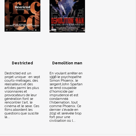
Destricted
Demolition man
Destricted est un
En voulant arrêter en
projet unique : en sept
1996 le psychopathe
courts-métrages, des
Simon Phoenix, le
réalisateurs et des
sergentJohn Spartan
artistes parmi les plus
se rend coupable
visionnaires et
d'homicide par
provocateurs de leur
imprudence et est
génération font se
condamnéà
rencontrer l'art, le
l'hibernation, tout
cinéma et le sexe. Ces
comme Phoenix. Ce
films abordent les
dernier s'évade en
questions que suscite
2032 et serévèle trop
la...
fort pour une
civilisation où l...