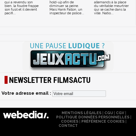
qui a revendu son
hold-up afin de
allemands à la place
bien, la foudre frappe
diminuer sa peine.
du véritable meurtrier
son fusil et il devient
Mais Hank Fallon, un
qui se cache dans la
pacifi...
inspecteur de police...
ville. Natio...
NEWSLETTER FILMSACTU
Votre adresse email :
MENTIONS LÉGALES
|
CGU
|
CGV
|
POLITIQUE DONNÉES PERSONNELLES
|
COOKIES
|
PRÉFÉRENCE COOKIES
|
CONTACT