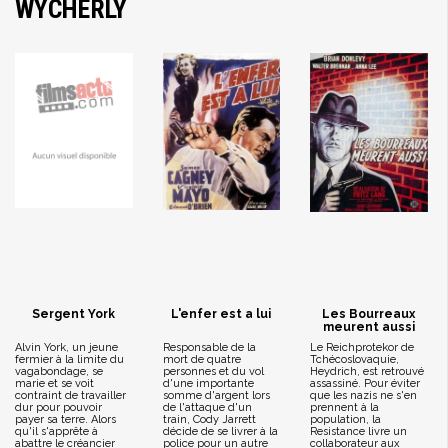
WYCHERLY
Sergent York
L'enfer est a lui
Les Bourreaux
meurent aussi
Alvin York, un jeune
Responsable de la
Le Reichprotekor de
fermier à la limite du
mort de quatre
Tchécoslovaquie,
vagabondage, se
personnes et du vol
Heydrich, est retrouvé
marie et se voit
d'une importante
assassiné. Pour éviter
contraint de travailler
somme d'argent lors
que les nazis ne s'en
dur pour pouvoir
de l'attaque d'un
prennent à la
payer sa terre. Alors
train, Cody Jarrett
population, la
qu'il s'apprête à
décide de se livrer à la
Resistance livre un
abattre le créancier
police pour un autre
collaborateur aux