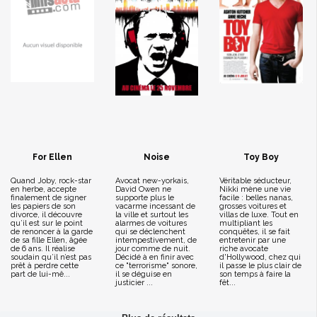
For Ellen
Noise
Toy Boy
Quand Joby, rock-star
Avocat new-yorkais,
Véritable séducteur,
en herbe, accepte
David Owen ne
Nikki mène une vie
finalement de signer
supporte plus le
facile : belles nanas,
les papiers de son
vacarme incessant de
grosses voitures et
divorce, il découvre
la ville et surtout les
villas de luxe. Tout en
qu’il est sur le point
alarmes de voitures
multipliant les
de renoncer à la garde
qui se déclenchent
conquêtes, il se fait
de sa fille Ellen, âgée
intempestivement, de
entretenir par une
de 6 ans. Il réalise
jour comme de nuit.
riche avocate
soudain qu’il n’est pas
Décidé à en finir avec
d'Hollywood, chez qui
prêt à perdre cette
ce "terrorisme" sonore,
il passe le plus clair de
part de lui-mê...
il se déguise en
son temps à faire la
justicier ...
fêt...