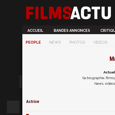
ACCUEIL
BANDES ANNONCES
CRITIQ
PEOPLE
NEWS
PHOTOS
VIDÉOS
Ma
Actual
Sa biographie, filmog
News, vidéos 
Actrice