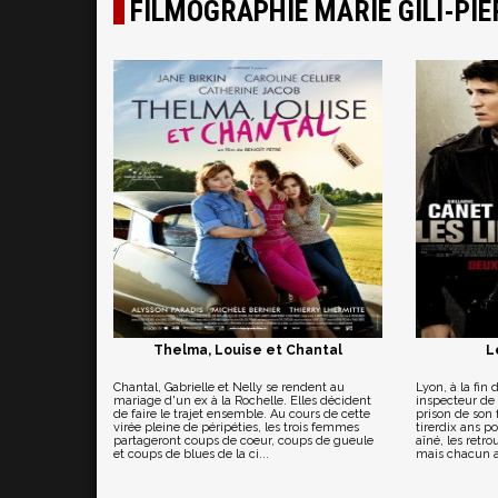
FILMOGRAPHIE MARIE GILI-PIE
Thelma, Louise et Chantal
L
Chantal, Gabrielle et Nelly se rendent au
Lyon, à la fin
mariage d'un ex à la Rochelle. Elles décident
inspecteur de 
de faire le trajet ensemble. Au cours de cette
prison de son f
virée pleine de péripéties, les trois femmes
tirerdix ans po
partageront coups de coeur, coups de gueule
aîné, les retr
et coups de blues de la ci...
mais chacun a l