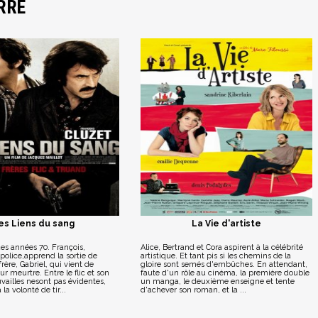
RRE
es Liens du sang
La Vie d'artiste
 des années 70. François,
Alice, Bertrand et Cora aspirent à la célébrité
police,apprend la sortie de
artistique. Et tant pis si les chemins de la
rère, Gabriel, qui vient de
gloire sont semés d'embûches. En attendant,
ur meurtre. Entre le flic et son
faute d'un rôle au cinéma, la première double
ouvailles nesont pas évidentes,
un manga, le deuxième enseigne et tente
a volonté de tir...
d'achever son roman, et la ...