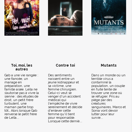
Toi, moi, les
Contre toi
Mutants
autres
Gab a une vie rangée :
Des sentiments
Dans un monde où un
une fiancée, un
naissent entre un
terrible virus a
mariage en
jeune kidnappeur et
contaminé la
préparation, une
sa victime, une
population, un couple
famille aisée. Leïla ne
femme chirurgien.
en fuite tente de
s’autorise pas à vivre la
Celui-ci veut se
trouver une zone où
sienne : des études de
venger d'un accident
se réfugier. Pris au
droit, un petit frère
médical qui
piège par des
turbulent, une
l'empêche de vivre
créatures
maman partie trop
sereinement et décide
sanguinaires, Marco et
tôt… Alors lorsque Gab
d'enlever cette
Sonia vont devoir
renverse le petit frère
femme qu'il tient
lutter pour leur
de Leïla...
pour responsable.
survie...
Lorsque cette derniè...