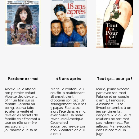
Pardonnez-moi
18 ans après
Tout ça... pour ça !
Alors qu'elle attend
Marie, le contenu du
Marie, jeune avocate,
son premier enfant,
couffin, a maintenant
part avec son mari
Violette décide de lui
18 ans et vient
Fabrice et un couple
offrir un film sur sa
d'obtenir son bac. Un
d'amis, Francis et
famille. Caméra au
soulagement pour ses
Alessandra. Ils se
poing, elle va faire
3 papas. Elle passe
livrent ensemble à un
éclater la vérité et
alors l'été dans le midi
jeu sentimental
révéler les secrets de
avec Sylvia, sa mère
dangereux, d'où leurs
famille en affrontant à
revenue d'Amérique.
relations ne sortiront
tour de rôle sa mère,
Celle-ci est
pas indemmes... Par
ses sœurs, un
accompagnée de son
ailleurs, Marie écoute,
journaliste que sa m...
époux californien qui
dans le cadre d'un
a deux...
juge...