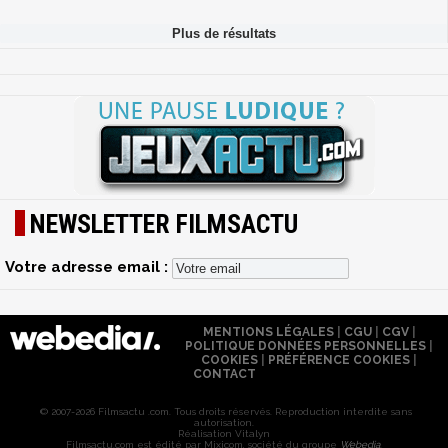
NEWSLETTER FILMSACTU
Votre adresse email :
MENTIONS LÉGALES
|
CGU
|
CGV
|
POLITIQUE DONNÉES PERSONNELLES
|
COOKIES
|
PRÉFÉRENCE COOKIES
|
CONTACT
© 2007-2026 Filmsactu .com. Tous droits réservés. Reproduction interdite sans
autorisation.
Réalisation Vitalyn
Filmsactu
.com est édité par Mixicom, société du groupe
Webedia
.