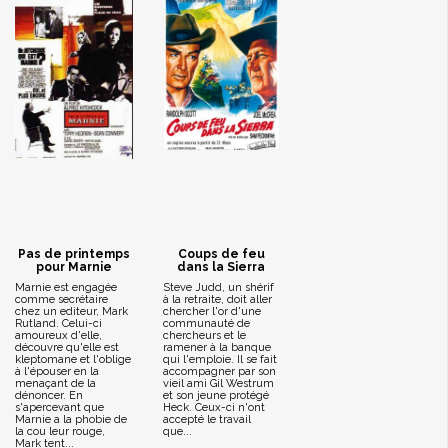
Pas de printemps
Coups de feu
pour Marnie
dans la Sierra
Marnie est engagée
Steve Judd, un shérif
comme secrétaire
à la retraite, doit aller
chez un editeur, Mark
chercher l'or d'une
Rutland. Celui-ci
communauté de
amoureux d'elle,
chercheurs et le
découvre qu'elle est
ramener à la banque
kleptomane et l'oblige
qui l'emploie. Il se fait
à l'épouser en la
accompagner par son
menaçant de la
vieil ami Gil Westrum
dénoncer. En
et son jeune protégé
s'apercevant que
Heck. Ceux-ci n'ont
Marnie a la phobie de
accepté le travail
la cou leur rouge,
que...
Mark tent...