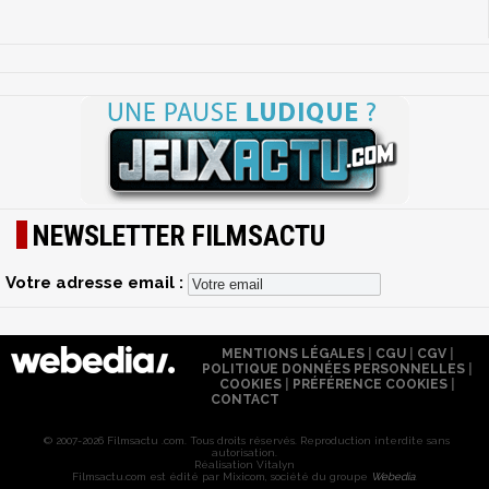
NEWSLETTER FILMSACTU
Votre adresse email :
MENTIONS LÉGALES
|
CGU
|
CGV
|
POLITIQUE DONNÉES PERSONNELLES
|
COOKIES
|
PRÉFÉRENCE COOKIES
|
CONTACT
© 2007-2026 Filmsactu .com. Tous droits réservés. Reproduction interdite sans
autorisation.
Réalisation Vitalyn
Filmsactu
.com est édité par Mixicom, société du groupe
Webedia
.