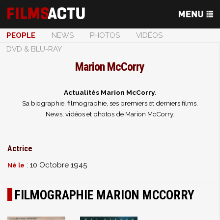
PEOPLE
NEWS
PHOTOS
VIDÉOS
DVD & BLU-RAY
Marion McCorry
Actualités Marion McCorry
.
Sa biographie, filmographie, ses premiers et derniers films.
News, vidéos et photos de Marion McCorry.
Actrice
: 10 Octobre 1945
Né le
FILMOGRAPHIE MARION MCCORRY