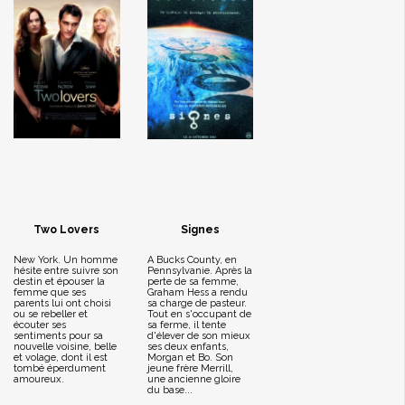
Two Lovers
Signes
New York. Un homme
A Bucks County, en
hésite entre suivre son
Pennsylvanie. Après la
destin et épouser la
perte de sa femme,
femme que ses
Graham Hess a rendu
parents lui ont choisi
sa charge de pasteur.
ou se rebeller et
Tout en s'occupant de
écouter ses
sa ferme, il tente
sentiments pour sa
d'élever de son mieux
nouvelle voisine, belle
ses deux enfants,
et volage, dont il est
Morgan et Bo. Son
tombé éperdument
jeune frère Merrill,
amoureux.
une ancienne gloire
du base...