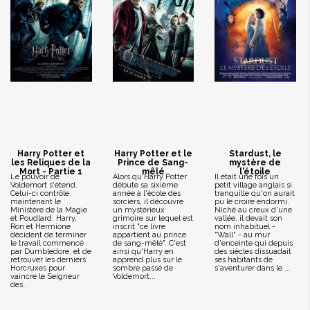
Harry Potter et
Harry Potter et le
Stardust, le
les Reliques de la
Prince de Sang-
mystère de
Mort - Partie 1
mêlé
l'étoile
Le pouvoir de
Alors qu'Harry Potter
Il était une fois un
Voldemort s'étend.
débute sa sixième
petit village anglais si
Celui-ci contrôle
année à l'école des
tranquille qu'on aurait
maintenant le
sorciers, il découvre
pu le croire endormi.
Ministère de la Magie
un mystérieux
Niché au creux d'une
et Poudlard. Harry,
grimoire sur lequel est
vallée, il devait son
Ron et Hermione
inscrit "ce livre
nom inhabituel -
décident de terminer
appartient au prince
"Wall" - au mur
le travail commencé
de sang-mêlé". C'est
d'enceinte qui depuis
par Dumbledore, et de
ainsi qu'Harry en
des siècles dissuadait
retrouver les derniers
apprend plus sur le
ses habitants de
Horcruxes pour
sombre passé de
s'aventurer dans le ...
vaincre le Seigneur
Voldemort...
des...