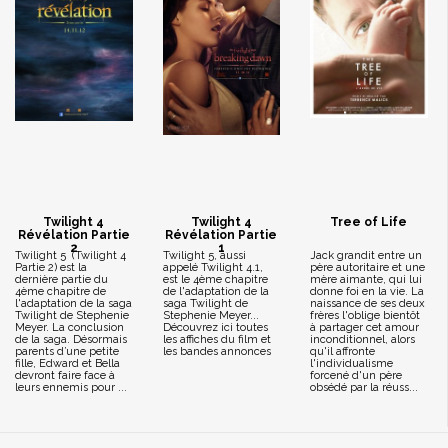
Twilight 4
Twilight 4
Tree of Life
Révélation Partie
Révélation Partie
2
1
Twilight 5 (Twilight 4
Twilight 5, aussi
Jack grandit entre un
Partie 2) est la
appelé Twilight 4.1,
père autoritaire et une
dernière partie du
est le 4ème chapitre
mère aimante, qui lui
4ème chapitre de
de l'adaptation de la
donne foi en la vie. La
l'adaptation de la saga
saga Twilight de
naissance de ses deux
Twilight de Stephenie
Stephenie Meyer...
frères l'oblige bientôt
Meyer. La conclusion
Découvrez ici toutes
à partager cet amour
de la saga. Désormais
les affiches du film et
inconditionnel, alors
parents d’une petite
les bandes annonces
qu'il affronte
fille, Edward et Bella
l'individualisme
devront faire face à
forcené d'un père
leurs ennemis pour ...
obsédé par la réuss...