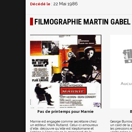
: 22 Mai 1986
Décédé le
FILMOGRAPHIE MARTIN GABEL
Pas de printemps pour Marnie
Marnie est engagée comme secrétaire chez
George Burrow
un editeur, Mark Rutland. Celui-ci amoureux
un caïd de la
d'elle, découvre qu'elle est kleptomane et
les pressions e