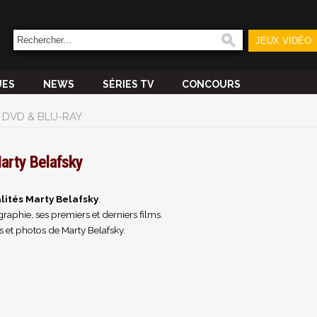
JEUX VIDÉO
UES
NEWS
SÉRIES TV
CONCOURS
DVD & BLU-RAY
arty Belafsky
lités Marty Belafsky
.
raphie, ses premiers et derniers films.
 et photos de Marty Belafsky.