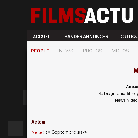
ACCUEIL
BANDES ANNONCES
CRITIQ
PEOPLE
NEWS
PHOTOS
VIDÉOS
M
Actua
Sa biographie, filmog
News, vidéos
Acteur
: 19 Septembre 1975
Né le