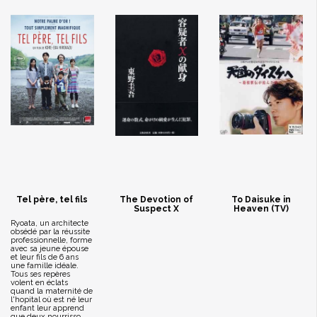
Tel père, tel fils
The Devotion of
To Daisuke in
Suspect X
Heaven (TV)
Ryoata, un architecte
obsédé par la réussite
professionnelle, forme
avec sa jeune épouse
et leur fils de 6 ans
une famille idéale.
Tous ses repères
volent en éclats
quand la maternité de
l'hopital où est né leur
enfant leur apprend
que deux nourrisso...