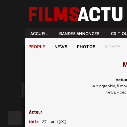
ACCUEIL
BANDES ANNONCES
CRITIQ
PEOPLE
NEWS
PHOTOS
VIDÉOS
M
Actua
Sa biographie, filmog
News, vidéos
Acteur
: 27 Juin 1989
Né le