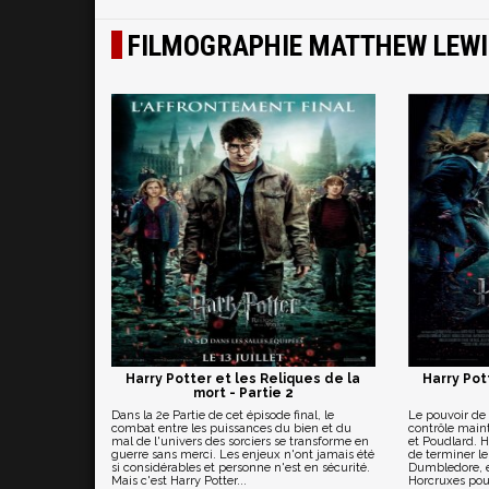
FILMOGRAPHIE MATTHEW LEWI
Harry Potter et les Reliques de la
Harry Pot
mort - Partie 2
Dans la 2e Partie de cet épisode final, le
Le pouvoir de 
combat entre les puissances du bien et du
contrôle maint
mal de l'univers des sorciers se transforme en
et Poudlard. 
guerre sans merci. Les enjeux n'ont jamais été
de terminer l
si considérables et personne n'est en sécurité.
Dumbledore, et
Mais c'est Harry Potter...
Horcruxes pour