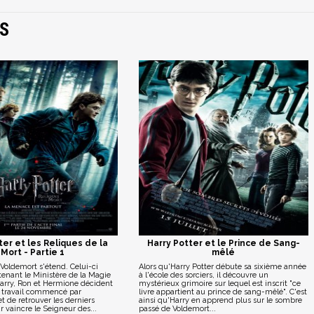
S
ter et les Reliques de la
Harry Potter et le Prince de Sang-
Mort - Partie 1
mêlé
Voldemort s'étend. Celui-ci
Alors qu'Harry Potter débute sa sixième année
enant le Ministère de la Magie
à l'école des sorciers, il découvre un
Harry, Ron et Hermione décident
mystérieux grimoire sur lequel est inscrit "ce
e travail commencé par
livre appartient au prince de sang-mêlé". C'est
 de retrouver les derniers
ainsi qu'Harry en apprend plus sur le sombre
 vaincre le Seigneur des...
passé de Voldemort...