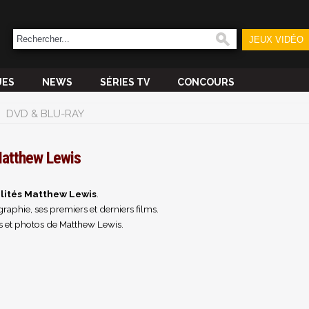
JEUX VIDÉO
UES
NEWS
SÉRIES TV
CONCOURS
DVD & BLU-RAY
atthew Lewis
lités Matthew Lewis
.
raphie, ses premiers et derniers films.
 et photos de Matthew Lewis.