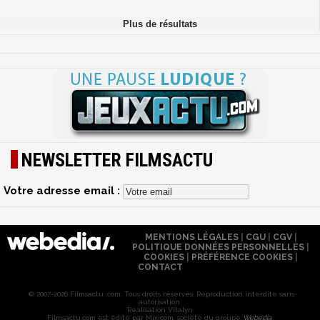
NEWSLETTER FILMSACTU
Votre adresse email :
MENTIONS LÉGALES
|
CGU
|
CGV
|
POLITIQUE DONNÉES PERSONNELLES
|
COOKIES
|
PRÉFÉRENCE COOKIES
|
CONTACT
© 2007-2026 Filmsactu .com. Tous droits réservés. Reproduction interdite sans
autorisation.
Réalisation Vitalyn
Filmsactu
.com est édité par Mixicom, société du groupe
Webedia
.