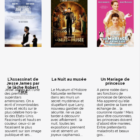
L'Assassinat de
La Nuit au musée
Un Mariage de
Jesse James par
princesse
le lâche Robert
Jesse James fut l'une
Le Muséum d'Histoire
A peine rodée dans
Ford
des premières
Naturelle renferme
ses fonctions de
superstars
dans ses murs un
princesse de Génovie,
américaines. On a
secret mystérieux et
Mia apprend qu'elle
écrit d'innombrables
stupéfiant que Larry,
doit perdre sa tiare en
livres et récits sur le
nouveau gardien de
échange de... la
plus célèbre hors-la-
sécurité, ne va pas
couronne royale ! Mais
loi des Etats-Unis.
tarder à découvrir
pour être couronnées,
Fascinants et hauts en
avec affolement : la
les princesses doivent
couleur, ceux-ci se
nuit, toutes les
d'abord être mariées.
focalisent le plus
expositions prennent
Entre prétendants
souvent sur son image
vie et sèment un
maladroits et beaux
publique et ses...
joyeux capharnaü...
gos...