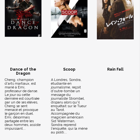
Dance of the
Scoop
Rain Fall
Dragon
Cheng, champion
A Londres, Sondra,
d'arts martiaux, est
étudiante en
marié à Emi,
journalisme, reçoit
professeur de danse.
d'outre-tombe un
Le jour où cette
message du
dernière est courtisée
journaliste Strombel,
par un de ses élèves,
disparu alors qu'il
Cheng se sent
enquêtait sur le Tueur
menacé et provoque
au Tarot.
le garçon en duel.
Accompagnée du
Emi, désormais
magicien américain
partagée entre les
Sid Waterman,
deux hommes, assiste
Sondra reprend
impuissant...
l'enquête, qui la mène
au politi...