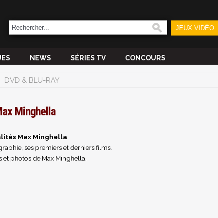
JEUX VIDÉO
UES
NEWS
SÉRIES TV
CONCOURS
DVD & BLU-RAY
ax Minghella
lités Max Minghella
.
raphie, ses premiers et derniers films.
s et photos de Max Minghella.