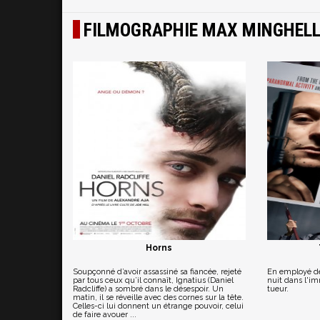
FILMOGRAPHIE MAX MINGHEL
Horns
Soupçonné d’avoir assassiné sa fiancée, rejeté
En employé de
par tous ceux qu’il connaît, Ignatius (Daniel
nuit dans l'im
Radcliffe) a sombré dans le désespoir. Un
tueur.
matin, il se réveille avec des cornes sur la tête.
Celles-ci lui donnent un étrange pouvoir, celui
de faire avouer ...