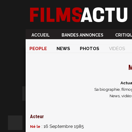
ACCUEIL
BANDES ANNONCES
CRITIQ
PEOPLE
NEWS
PHOTOS
VIDÉOS
M
Actua
Sa biographie, filmog
News, vidéo
Acteur
: 16 Septembre 1985
Né le