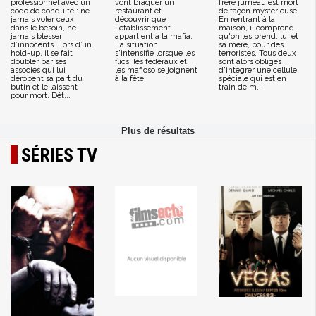
professionnel avec un
vont braquer un
frère jumeau est mort
code de conduite : ne
restaurant et
de façon mystérieuse.
jamais voler ceux
découvrir que
En rentrant à la
dans le besoin, ne
l'établissement
maison, il comprend
jamais blesser
appartient à la mafia.
qu'on les prend, lui et
d’innocents. Lors d’un
La situation
sa mère, pour des
hold-up, il se fait
s'intensifie lorsque les
terroristes. Tous deux
doubler par ses
flics, les fédéraux et
sont alors obligés
associés qui lui
les mafioso se joignent
d'intégrer une cellule
dérobent sa part du
à la fête.
spéciale qui est en
butin et le laissent
train de m...
pour mort. Dét...
SÉRIES TV