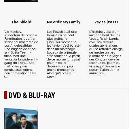
The Shield
No ordinary Family
Vegas (2012)
Vic Mackey,
Les Powell était une
L'histoire vraie d'un
inspecteur de police à
famille on ne peut
ancien Shérif de Las
Farmington, quartier
plus ordinaire
Vegas, Ralph Lamb,
fictionnel mal famé de
jusqu'au moment où
cow-boy depuis
Los Angeles,dirige
leur avion s'est écrasé
quatre générations
une brigade de choc,
dans un marécage
qui se retrouve chargé
la « Strike Team »
boueux de la jungle
de mettre un peu
(inspiréed'une
amazonienne. A partir
d'ordre dans le Vegas
véritable brigade anti-
de ce moment ils sont
des 60's, la nouvelle
gang du LAPD). Ses
pour le coup
Mecque du jeu et du
méthodes pour
devenus...un peu
vice apparue dans le
combattrele crime,
moins monotones!
désert. Ralph Lamb
peu conventionnelles
Alors qu'après leur
aurait pré...
(...
sauv...
DVD & BLU-RAY