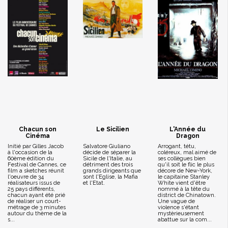
Chacun son
Le Sicilien
L'Année du
Cinéma
Dragon
Initié par Gilles Jacob
Salvatore Giuliano
Arrogant, tétu,
à l'occasion de la
décide de séparer la
coléreux, mal aimé de
60ème édition du
Sicile de l'Italie, au
ses collègues bien
Festival de Cannes, ce
détriment des trois
qu'il soit le flic le plus
film a sketches réunit
grands dirigeants que
décore de New-York,
l'oeuvre de 34
sont l'Eglise, la Mafia
le capitaine Stanley
réalisateurs issus de
et l'Etat.
White vient d'être
25 pays différents,
nommé à la tête du
chacun ayant été prié
district de Chinatown.
de réaliser un court-
Une vague de
métrage de 3 minutes
violence s'étant
autour du thème de la
mystèrieusement
s...
abattue sur la com...