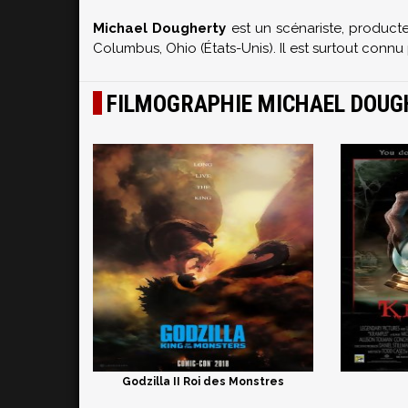
Michael Dougherty
est un scénariste, producte
Columbus
,
Ohio
(
États-Unis
). Il est surtout conn
FILMOGRAPHIE MICHAEL DOUG
Godzilla II Roi des Monstres