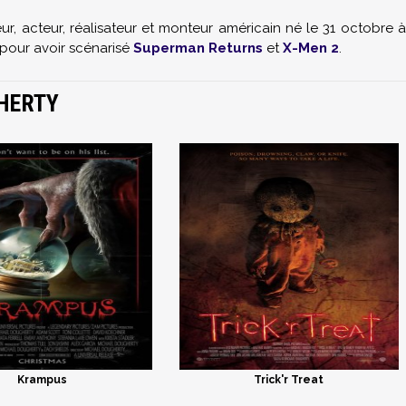
ur, acteur, réalisateur et monteur américain né le
31 octobre
u pour avoir scénarisé
Superman Returns
et
X-Men 2
.
HERTY
Krampus
Trick'r Treat