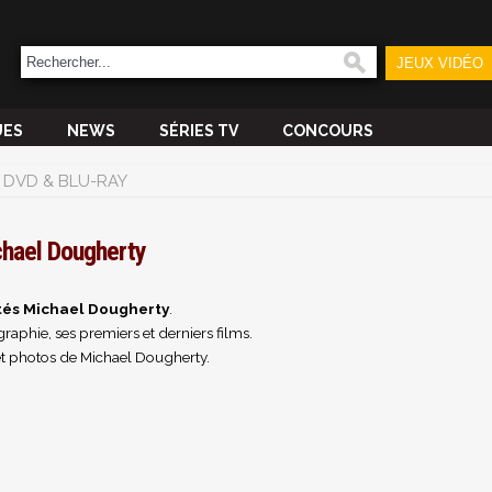
JEUX VIDÉO
UES
NEWS
SÉRIES TV
CONCOURS
DVD & BLU-RAY
hael Dougherty
tés Michael Dougherty
.
raphie, ses premiers et derniers films.
et photos de Michael Dougherty.