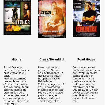
Hitcher
Crazy/Beautiful
Road House
Jim et Grace se
Issue d'un milieu
Dalton a toutes les
préparent à passer de
privilégié, Nicole
qualifications requises
belles vacances au
Oakley fréquente un
pour avoir un boulot
soleil.
des lycées les plus
stable et une vie
Malheureusement,
huppés de Pacific
tranquille, mais il
une seule seconde
Palisades en
préfère vivre sa vie.
d'inattention suffit à
Californie. Âgée de 17
Voilà pourquoi il se
Jim pour percuter un
ans, l'adolescente,
retrouve vigile au
inconnu planté en
instable et angoissée,
Double Duce, un bar
plein milieu de la
souffre d'être rejetée
de Jasper. Lors de sa
route, en pleine nuit
par son père, le
première nuit de
et sous une pluie
richissime député
travail, il est blessé,
battante. Tandis que
Tom Oakley, et sa ...
ma...
l'homme ...