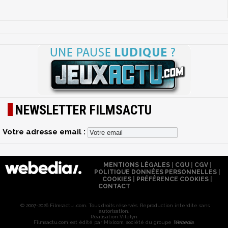
NEWSLETTER FILMSACTU
Votre adresse email :
MENTIONS LÉGALES
|
CGU
|
CGV
|
POLITIQUE DONNÉES PERSONNELLES
|
COOKIES
|
PRÉFÉRENCE COOKIES
|
CONTACT
© 2007-2026 Filmsactu .com. Tous droits réservés. Reproduction interdite sans
autorisation.
Réalisation Vitalyn
Filmsactu
.com est édité par Mixicom, société du groupe
Webedia
.