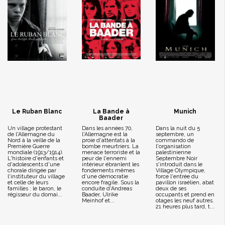
Le Ruban Blanc
La Bande à
Munich
Baader
Un village protestant
Dans les années 70,
Dans la nuit du 5
de l'Allemagne du
l'Allemagne est la
septembre, un
Nord à la veille de la
proie d'attentats à la
commando de
Première Guerre
bombe meurtriers. La
l'organisation
mondiale (1913/1914).
menace terroriste et la
palestinienne
L'histoire d'enfants et
peur de l'ennemi
Septembre Noir
d'adolescents d'une
intérieur ébranlent les
s'introduit dans le
chorale dirigée par
fondements mêmes
Village Olympique,
l'instituteur du village
d'une démocratie
force l'entrée du
et celle de leurs
encore fragile. Sous la
pavillon israélien, abat
familles : le baron, le
conduite d'Andreas
deux de ses
régisseur du domai...
Baader, Ulrike
occupants et prend en
Meinhof et...
otages les neuf autres.
21 heures plus tard, t...