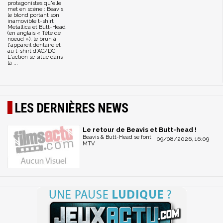
protagonistes qu'elle
met en scène : Beavis,
le blond portant son
inamovible t-shirt
Metallica et Butt-Head
(en anglais « Tête de
noeud »), le brun à
l'appareil dentaire et
au t-shirt d'AC/DC.
L'action se situe dans
la ...
LES DERNIÈRES NEWS
Le retour de Beavis et Butt-head !
Beavis & Butt-Head se font
09/08/2026, 16:09
MTV