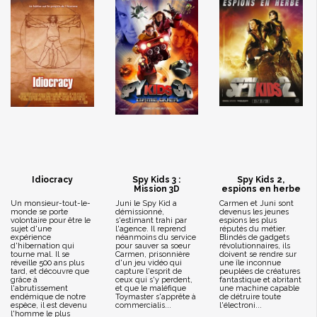
Idiocracy
Spy Kids 3 :
Spy Kids 2,
Mission 3D
espions en herbe
Un monsieur-tout-le-
Juni le Spy Kid a
Carmen et Juni sont
monde se porte
démissionné,
devenus les jeunes
volontaire pour être le
s'estimant trahi par
espions les plus
sujet d'une
l'agence. Il reprend
réputés du métier.
expérience
néanmoins du service
Blindés de gadgets
d'hibernation qui
pour sauver sa soeur
révolutionnaires, ils
tourne mal. Il se
Carmen, prisonnière
doivent se rendre sur
réveille 500 ans plus
d'un jeu vidéo qui
une île inconnue
tard, et découvre que
capture l'esprit de
peuplées de créatures
grâce à
ceux qui s'y perdent,
fantastique et abritant
l'abrutissement
et que le maléfique
une machine capable
endémique de notre
Toymaster s'apprête à
de détruire toute
espèce, il est devenu
commercialis...
l'électroni...
l'homme le plus