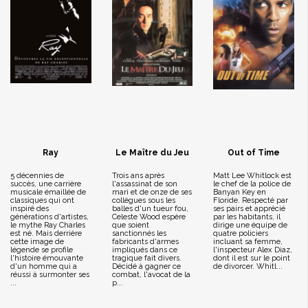
Ray
Le Maître du Jeu
Out of Time
5 décennies de
Trois ans après
Matt Lee Whitlock est
succès, une carrière
l'assassinat de son
le chef de la police de
musicale émaillée de
mari et de onze de ses
Banyan Key en
classiques qui ont
collègues sous les
Floride. Respecté par
inspiré des
balles d'un tueur fou,
ses pairs et apprécié
générations d'artistes,
Celeste Wood espère
par les habitants, il
le mythe Ray Charles
que soient
dirige une équipe de
est né. Mais derrière
sanctionnés les
quatre policiers
cette image de
fabricants d'armes
incluant sa femme,
légende se profile
impliqués dans ce
l'inspecteur Alex Diaz,
l'histoire émouvante
tragique fait divers.
dont il est sur le point
d'un homme qui a
Décidé à gagner ce
de divorcer. Whitl...
réussi à surmonter ses
combat, l'avocat de la
...
p...