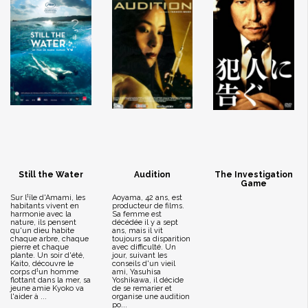
Still the Water
Audition
The Investigation
Game
Sur l¹île d'Amami, les
Aoyama, 42 ans, est
habitants vivent en
producteur de films.
harmonie avec la
Sa femme est
nature, ils pensent
décédée il y a sept
qu'un dieu habite
ans, mais il vit
chaque arbre, chaque
toujours sa disparition
pierre et chaque
avec difficulté. Un
plante. Un soir d'été,
jour, suivant les
Kaito, découvre le
conseils d'un vieil
corps d¹un homme
ami, Yasuhisa
flottant dans la mer, sa
Yoshikawa, il décide
jeune amie Kyoko va
de se remarier et
l'aider à ...
organise une audition
po...