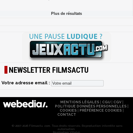
NEWSLETTER FILMSACTU
Votre adresse email :
MENTIONS LÉGALES
|
CGU
|
CGV
|
POLITIQUE DONNÉES PERSONNELLES
|
COOKIES
|
PRÉFÉRENCE COOKIES
|
CONTACT
© 2007-2026 Filmsactu .com. Tous droits réservés. Reproduction interdite sans
autorisation.
Réalisation Vitalyn