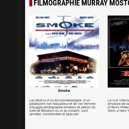
FILMOGRAPHIE MURRAY MOST
Smoke
Les destins d'un écrivaindésespéré, d'un
La nuit infern
adolescent noir fabulateur et de l'ex-femme
employe de b
d'Auggie,photographe amateur et patron du
d'Henry Miller
café de Brooklyn où ils se croisent, vont
Soho, a New Y
semêler, s'entremêler et basculer.