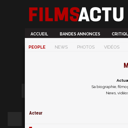
ACCUEIL
BANDES ANNONCES
CRITIQ
PEOPLE
NEWS
PHOTOS
VIDÉOS
M
Actua
Sa biographie, filmog
News, vidéos
Acteur