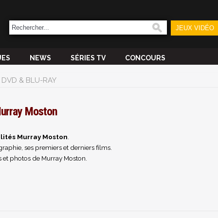
JEUX VIDÉO
UES
NEWS
SÉRIES TV
CONCOURS
DVD & BLU-RAY
urray Moston
lités Murray Moston
.
raphie, ses premiers et derniers films.
 et photos de Murray Moston.