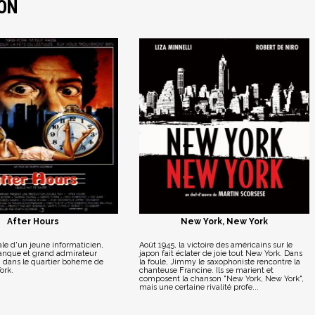
ON
After Hours
New York, New York
ale d'un jeune informaticien,
Août 1945, la victoire des américains sur le
anque et grand admirateur
japon fait éclater de joie tout New York. Dans
, dans le quartier boheme de
la foule, Jimmy le saxophoniste rencontre la
ork.
chanteuse Francine. Ils se marient et
composent la chanson "New York, New York",
mais une certaine rivalité profe...