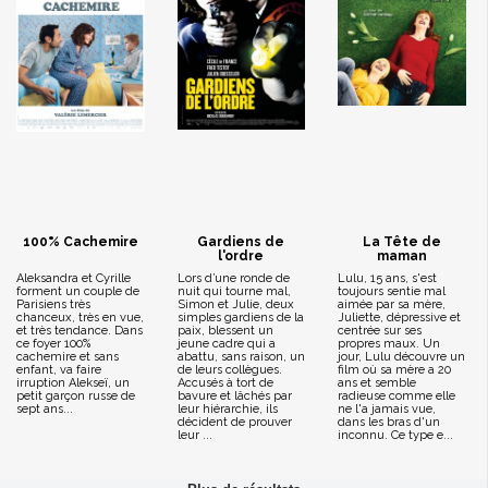
100% Cachemire
Gardiens de
La Tête de
l'ordre
maman
Aleksandra et Cyrille
Lors d’une ronde de
Lulu, 15 ans, s'est
forment un couple de
nuit qui tourne mal,
toujours sentie mal
Parisiens très
Simon et Julie, deux
aimée par sa mère,
chanceux, très en vue,
simples gardiens de la
Juliette, dépressive et
et très tendance. Dans
paix, blessent un
centrée sur ses
ce foyer 100%
jeune cadre qui a
propres maux. Un
cachemire et sans
abattu, sans raison, un
jour, Lulu découvre un
enfant, va faire
de leurs collègues.
film où sa mère a 20
irruption Alekseï, un
Accusés à tort de
ans et semble
petit garçon russe de
bavure et lâchés par
radieuse comme elle
sept ans...
leur hiérarchie, ils
ne l'a jamais vue,
décident de prouver
dans les bras d'un
leur ...
inconnu. Ce type e...