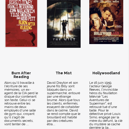
Burn After
The Mist
Hollywoodland
Reading
Alors qu'il travaille à
David Drayton et son
Le 16 juin 1959,
l'écriture de ses
jeune fils Billy sont
l'acteur George
mémoires, un ex-
bloqués dans un
Reeves, l'invincible
agent de la CIA perd le
supermarché, entouré
héros du feuilleton
disque dur contenant
par une étrange
télévisé "Les
son texte. Celui-ci se
brume. Alors que tous
Aventures de
retrouve entre les
les clients, enfermés,
Superman", est
mains de deux
essayent de cohabiter
retrouvé tué d'une
employés d'une salle
dans le calme, David
balle. Pour le
de gym qui, croyant
se rend compte que le
détective privé Louis
qu'il s'agit de
brouillard est habité
Simo, engagé par la
documents secrets,
par des créatures
mère du défunt, la clé
vont tenter de ...
étra...
du mystère se cache
derrière la lia...