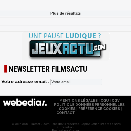
NEWSLETTER FILMSACTU
Votre adresse email :
MENTIONS LÉGALES
|
CGU
|
CGV
|
POLITIQUE DONNÉES PERSONNELLES
|
COOKIES
|
PRÉFÉRENCE COOKIES
|
CONTACT
© 2007-2026 Filmsactu .com. Tous droits réservés. Reproduction interdite sans
autorisation.
Réalisation Vitalyn