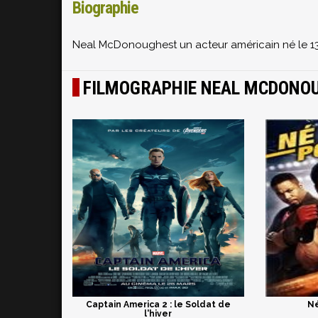
Biographie
Neal McDonoughest un acteur américain né le 13 
FILMOGRAPHIE NEAL MCDONO
Captain America 2 : le Soldat de
Né
l'hiver