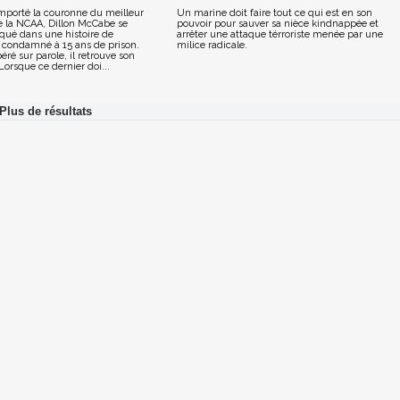
emporté la couronne du meilleur
Un marine doit faire tout ce qui est en son
 la NCAA, Dillon McCabe se
pouvoir pour sauver sa nièce kindnappée et
qué dans une histoire de
arrêter une attaque térroriste menée par une
t condamné à 15 ans de prison.
milice radicale.
éré sur parole, il retrouve son
Lorsque ce dernier doi...