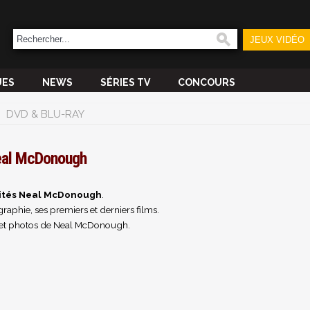
JEUX VIDÉO
UES
NEWS
SÉRIES TV
CONCOURS
DVD & BLU-RAY
al McDonough
ités Neal McDonough
.
raphie, ses premiers et derniers films.
 et photos de Neal McDonough.