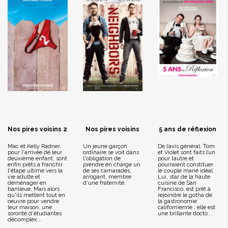
Nos pires voisins 2
Nos pires voisins
5 ans de réflexion
Mac et Kelly Radner,
Un jeune garçon
De l’avis général, Tom
pour l'arrivée de leur
ordinaire se voit dans
et Violet sont faits l’un
deuxième enfant, sont
l'obligation de
pour l’autre et
enfin prêts à franchir
prendre en charge un
pourraient constituer
l'étape ultime vers la
de ses camarades,
le couple marié idéal.
vie adulte et
arrogant, membre
Lui, star de la haute
déménager en
d'une fraternité.
cuisine de San
banlieue. Mais alors
Francisco, est prêt à
qu'ils mettent tout en
rejoindre le gotha de
oeuvre pour vendre
la gastronomie
leur maison, une
californienne ; elle est
sororité d'étudiantes
une brillante docto...
décomplex...