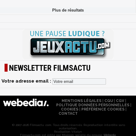
NEWSLETTER FILMSACTU
Votre adresse email :
MENTIONS LÉGALES
|
CGU
|
CGV
|
POLITIQUE DONNÉES PERSONNELLES
|
COOKIES
|
PRÉFÉRENCE COOKIES
|
CONTACT
© 2007-2026 Filmsactu .com. Tous droits réservés. Reproduction interdite sans
autorisation.
Réalisation Vitalyn
Filmsactu
.com est édité par Mixicom, société du groupe
Webedia
.