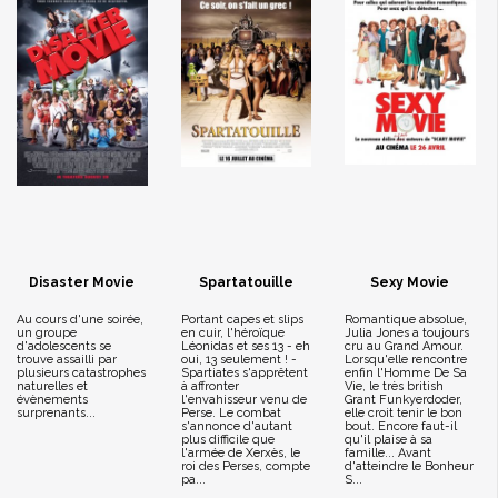
Disaster Movie
Spartatouille
Sexy Movie
Au cours d'une soirée,
Portant capes et slips
Romantique absolue,
un groupe
en cuir, l'héroïque
Julia Jones a toujours
d'adolescents se
Léonidas et ses 13 - eh
cru au Grand Amour.
trouve assailli par
oui, 13 seulement ! -
Lorsqu'elle rencontre
plusieurs catastrophes
Spartiates s'apprêtent
enfin l'Homme De Sa
naturelles et
à affronter
Vie, le très british
évènements
l'envahisseur venu de
Grant Funkyerdoder,
surprenants...
Perse. Le combat
elle croit tenir le bon
s'annonce d'autant
bout. Encore faut-il
plus difficile que
qu'il plaise à sa
l'armée de Xerxès, le
famille... Avant
roi des Perses, compte
d'atteindre le Bonheur
pa...
S...