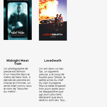
Midnight Meat
LoveDeath
Train
Un photographe de
Un soir dans un bar,
presse est témoin
Sai, un apprenti
d'un meurtre dans le
yakuza, a le coup de
métro de New-York. Il
foudre pour Sheila, la
décide de prendre en
petite amie du chef
chasse le criminel, un
du clan Kurogane.
serial killer connu sous
Mais la belle disparaît
le nom de "boucher
trois jours après pour
du métro"...
ne réapparaître que
342 jours plus tard,
déclarant que leurs
destins sont liés. Sou...