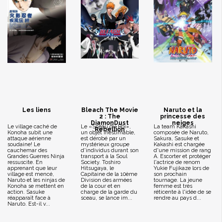
Les liens
Bleach The Movie
Naruto et la
2 : The
princesse des
DiamonDust
neiges
Le village caché de
Le «Sceau du Roi»,
La team Kakashi
Rebellion
Konoha subit une
un objet inestimable,
composée de Naruto,
attaque aérienne
est dérobé par un
Sakura, Sasuke et
soudaine! Le
mystérieux groupe
Kakashi est chargée
cauchemar des
d'individus durant son
d'une mission de rang
Grandes Guerres Ninja
transport à la Soul
A. Escorter et protéger
ressuscite. En
Society. Toshiro
l'actrice de renom
apprenant que leur
Hitsugaya, le
Yukie Fujikaze lors de
village est mencé,
Capitaine de la 10ème
son prochain
Naruto et les ninjas de
Division des armées
tournage. La jeune
Konoha se mettent en
de la cour et en
femme est très
action. Sasuke
charge de la garde du
réticente à l'idée de se
réapparaît face à
sceau, se lance im...
rendre au pays d...
Naruto. Est-il v...