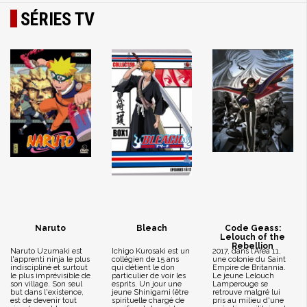
SÉRIES TV
Naruto
Bleach
Code Geass:
Lelouch of the
Rebellion
Naruto Uzumaki est
Ichigo Kurosaki est un
2017, dans l'Area 11,
l'apprenti ninja le plus
collégien de 15 ans
une colonie du Saint
indiscipliné et surtout
qui détient le don
Empire de Britannia.
le plus imprévisible de
particulier de voir les
Le jeune Lelouch
son village. Son seul
esprits. Un jour une
Lamperouge se
but dans l'existence,
jeune Shinigami (être
retrouve malgré lui
est de devenir tout
spirituelle chargé de
pris au milieu d'une