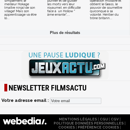
simplement le
purifier et de guider
opération militaire et
meilleur Hokage
les morts vers leur
obtient le Geass, le
(maître ninja) de son
royaume), en difficulté
pouvoir de soumettre
village! Mais son
face à un Hollow "
quiconque à sa
apprentissage va être
âme errante",...
volonté. Héritier du
lo...
trône britann...
NEWSLETTER FILMSACTU
Votre adresse email :
MENTIONS LÉGALES
|
CGU
|
CGV
|
POLITIQUE DONNÉES PERSONNELLES
|
COOKIES
|
PRÉFÉRENCE COOKIES
|