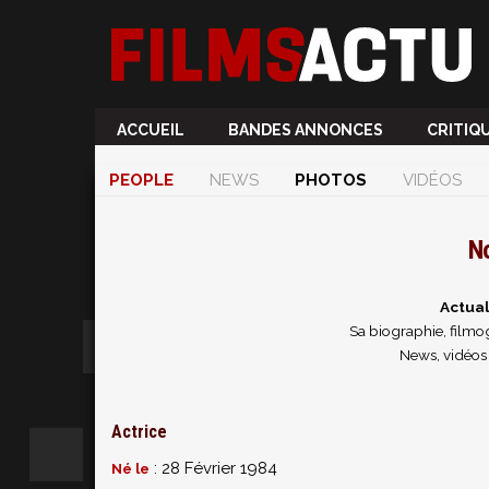
ACCUEIL
BANDES ANNONCES
CRITIQ
PEOPLE
NEWS
PHOTOS
VIDÉOS
N
Actua
Sa biographie, filmog
News, vidéos
Actrice
: 28 Février 1984
Né le