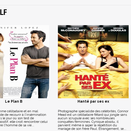
LF
Le Plan B
Hanté par ses ex
me célibataire et en mal
Photographe spécialiste des célébrités, Connor
de de recourir à l'insémination
Mead est un célibataire fêtard qui jongle sans
ais le jour où son test de
aucun scrupule avec ses nombreuses
ositif, elle croit rencontrer celui
conquêtes féminines. Cynique absolu, il
tre l'homme de sa vie...
parvient même à saper la répétition du
mariage de son frère Paul. Étrangement, se...