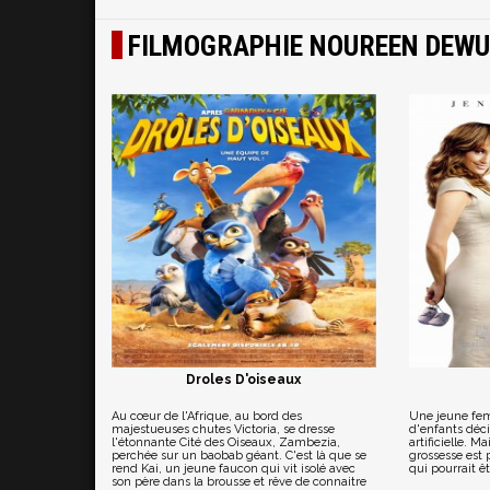
FILMOGRAPHIE NOUREEN DEWU
Droles D'oiseaux
Au cœur de l'Afrique, au bord des
Une jeune fem
majestueuses chutes Victoria, se dresse
d'enfants déci
l'étonnante Cité des Oiseaux, Zambezia,
artificielle. M
perchée sur un baobab géant. C'est là que se
grossesse est p
rend Kai, un jeune faucon qui vit isolé avec
qui pourrait ê
son père dans la brousse et rêve de connaitre