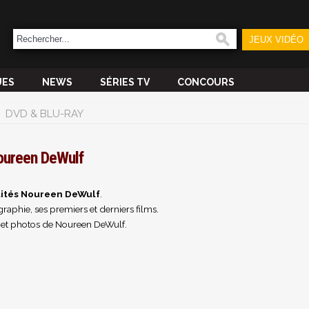
JEUX VIDÉO
UES
NEWS
SÉRIES TV
CONCOURS
DVD & BLU-RAY
oureen DeWulf
lités Noureen DeWulf
.
raphie, ses premiers et derniers films.
 et photos de Noureen DeWulf.