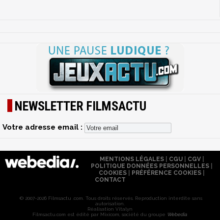
NEWSLETTER FILMSACTU
Votre adresse email :
MENTIONS LÉGALES
|
CGU
|
CGV
|
POLITIQUE DONNÉES PERSONNELLES
|
COOKIES
|
PRÉFÉRENCE COOKIES
|
CONTACT
© 2007-2026 Filmsactu .com. Tous droits réservés. Reproduction interdite sans
autorisation.
Réalisation Vitalyn
Filmsactu
.com est édité par Mixicom, société du groupe
Webedia
.