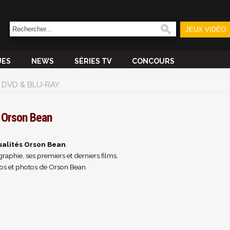
JEUX VIDÉO
UES
NEWS
SÉRIES TV
CONCOURS
DVD & BLU-RAY
Orson Bean
ualités Orson Bean
.
raphie, ses premiers et derniers films.
os et photos de Orson Bean.