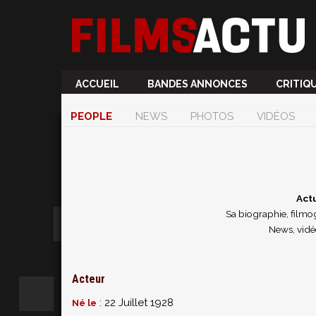
ACCUEIL
BANDES ANNONCES
CRITIQ
PEOPLE
NEWS
PHOTOS
VIDÉOS
Act
Sa biographie, filmog
News, vidé
Acteur
: 22 Juillet 1928
Né le