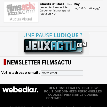
Ghosts Of Mars – Blu-Ray
Le dernier film de John
07/08/2026, 09:56
Carpenter fait son grand
retour en HD
NEWSLETTER FILMSACTU
Votre adresse email :
MENTIONS LÉGALES
|
CGU
|
CGV
|
POLITIQUE DONNÉES PERSONNELLES
|
COOKIES
|
PRÉFÉRENCE COOKIES
|
CONTACT