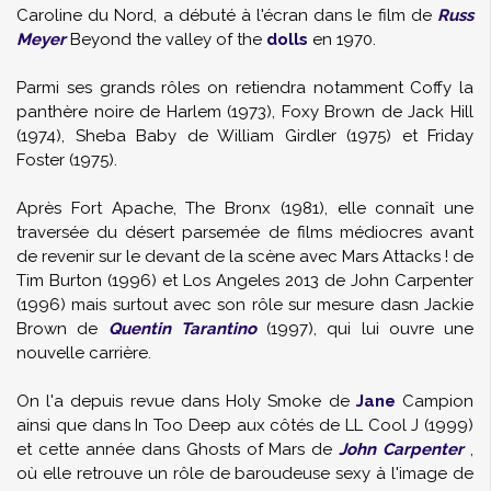
Caroline du Nord, a débuté à l'écran dans le film de
Russ
Meyer
Beyond the valley of the
dolls
en 1970.
Parmi ses grands rôles on retiendra notamment Coffy la
panthère noire de Harlem (1973), Foxy Brown de Jack Hill
(1974), Sheba Baby de William Girdler (1975) et Friday
Foster (1975).
Après Fort Apache, The Bronx (1981), elle connaît une
traversée du désert parsemée de films médiocres avant
de revenir sur le devant de la scène avec Mars Attacks ! de
Tim Burton (1996) et Los Angeles 2013 de John Carpenter
(1996) mais surtout avec son rôle sur mesure dasn Jackie
Brown de
Quentin Tarantino
(1997), qui lui ouvre une
nouvelle carrière.
On l'a depuis revue dans Holy Smoke de
Jane
Campion
ainsi que dans In Too Deep aux côtés de LL Cool J (1999)
et cette année dans Ghosts of Mars de
John Carpenter
,
où elle retrouve un rôle de baroudeuse sexy à l'image de