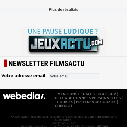
NEWSLETTER FILMSACTU
Votre adresse email :
MENTIONS LÉGALES
|
CGU
|
CGV
|
POLITIQUE DONNÉES PERSONNELLES
|
COOKIES
|
PRÉFÉRENCE COOKIES
|
CONTACT
© 2007-2026 Filmsactu .com. Tous droits réservés. Reproduction interdite sans
autorisation.
Réalisation Vitalyn
Filmsactu
.com est édité par Mixicom, société du groupe
Webedia
.