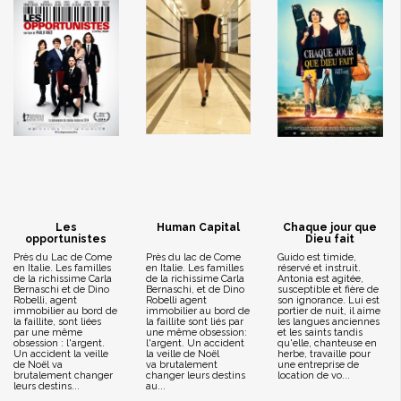
Les
Human Capital
Chaque jour que
opportunistes
Dieu fait
Près du Lac de Come
Près du lac de Come
Guido est timide,
en Italie. Les familles
en Italie. Les familles
réservé et instruit.
de la richissime Carla
de la richissime Carla
Antonia est agitée,
Bernaschi et de Dino
Bernaschi, et de Dino
susceptible et fière de
Robelli, agent
Robelli agent
son ignorance. Lui est
immobilier au bord de
immobilier au bord de
portier de nuit, il aime
la faillite, sont liées
la faillite sont liés par
les langues anciennes
par une même
une même obsession:
et les saints tandis
obsession : l'argent.
l'argent. Un accident
qu'elle, chanteuse en
Un accident la veille
la veille de Noël
herbe, travaille pour
de Noël va
va brutalement
une entreprise de
brutalement changer
changer leurs destins
location de vo...
leurs destins...
au...