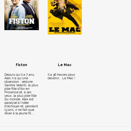
Fiston
Le Mac
Depuis qu'il a 7 ans,
Il a 36 heures pour
Alex n'a qu'une
devenir... Le Mac !
obsession : séduire
Sandra Valenti, la plus
jolie fille d'Aix en
Provence et, à ses
yeux, la plus jolie fille
du monde. Alex est
paralysé à l'idée
d'échouer et, pendant
13 ans, il ne fait que
rêver à la jeune fil...