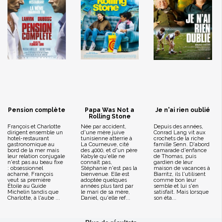
Pension complète
Papa Was Not a
Je n'ai rien oublié
Rolling Stone
François et Charlotte
Née par accident,
Depuis des années,
dirigent ensemble un
d'une mère juive
Conrad Lang vit aux
hotel-restaurant
tunisienne atterrie à
crochets de la riche
gastronomique au
La Courneuve, cité
famille Senn. D'abord
bord de la mer mais
des 4000, et d'un père
camarade d'enfance
leur relation conjugale
Kabyle qu'elle ne
de Thomas, puis
n'est pas au beau fixe
connaît pas,
gardien de leur
: obsessionnel
Stéphanie n'est pas la
maison de vacances à
acharné, François
bienvenue. Elle est
Biarritz, ils l'utilisent
veut sa première
adoptée quelques
comme bon leur
Étoile au Guide
années plus tard par
semble et lui s'en
Michelin tandis que
le mari de sa mère,
satisfait. Mais lorsque
Charlotte, à l'aube ...
Daniel, qu'elle ref...
son éta...