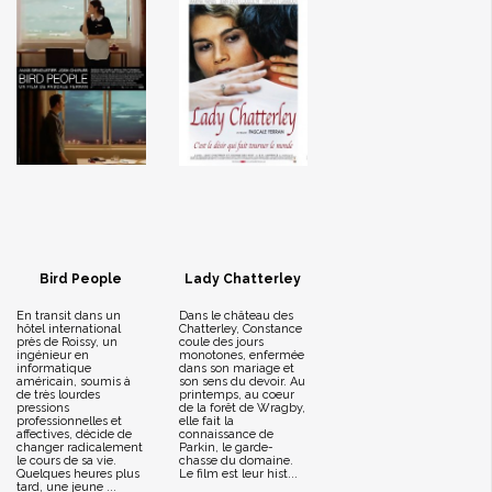
Bird People
Lady Chatterley
En transit dans un
Dans le château des
hôtel international
Chatterley, Constance
près de Roissy, un
coule des jours
ingénieur en
monotones, enfermée
informatique
dans son mariage et
américain, soumis à
son sens du devoir. Au
de très lourdes
printemps, au coeur
pressions
de la forêt de Wragby,
professionnelles et
elle fait la
affectives, décide de
connaissance de
changer radicalement
Parkin, le garde-
le cours de sa vie.
chasse du domaine.
Quelques heures plus
Le film est leur hist...
tard, une jeune ...