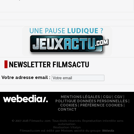
NEWSLETTER FILMSACTU
Votre adresse email :
MENTIONS LÉGALES
|
CGU
|
CGV
|
POLITIQUE DONNÉES PERSONNELLES
|
COOKIES
|
PRÉFÉRENCE COOKIES
|
CONTACT
© 2007-2026 Filmsactu .com. Tous droits réservés. Reproduction interdite sans
autorisation.
Réalisation Vitalyn
Filmsactu
.com est édité par Mixicom, société du groupe
Webedia
.