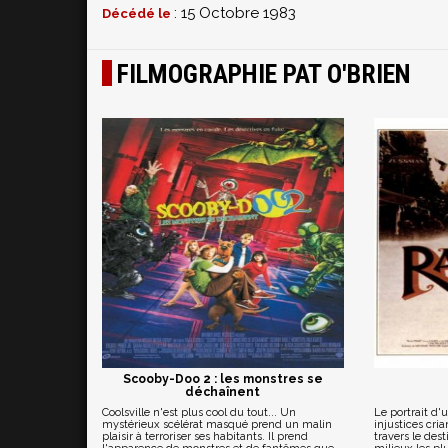
: 15 Octobre 1983
Décédé le
FILMOGRAPHIE PAT O'BRIEN
Scooby-Doo 2 : les monstres se
déchaînent
Coolsville n'est plus cool du tout... Un
Le portrait d'
mystérieux scélérat masqué prend un malin
injustices cri
plaisir à terroriser ses habitants. Il prend
travers le des