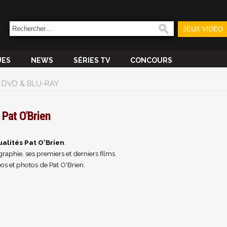
JEUX VIDÉO
UES
NEWS
SÉRIES TV
CONCOURS
DVD & BLU-RAY
Pat O'Brien
ualités Pat O'Brien
.
raphie, ses premiers et derniers films.
os et photos de Pat O'Brien.