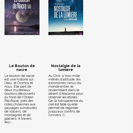
Le Bouton de
Nostalgie de la
nacre
lumiere
Le bouton de nacre
Au Chili, à trois mille
est une histoire sur
mètres d’altitude, les
l'eau, le Cosmos et
astronomes venus du
nous. Elle part de
monde entier se
deux mystérieux
rassemblent dans le
boutons découverts
désert d’Atacama pour
au fond de l'Océan
observer les étoiles.
Pacifique, près des
Car la transparence du
cotes chiliennes aux
ciel est telle qu’elle
paysages surnaturels
permet de regarder
de volcans, de
jusqu’aux confins de
montagnes et de
l’univers. C...
glaciers. A travers
leur...