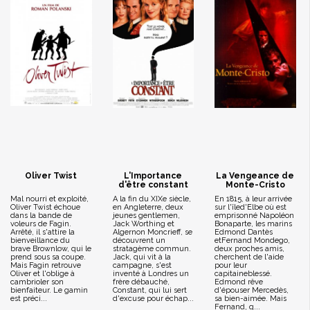
Oliver Twist
L'Importance
La Vengeance de
d'être constant
Monte-Cristo
Mal nourri et exploité,
A la fin du XIXe siècle,
En 1815, à leur arrivée
Oliver Twist échoue
en Angleterre, deux
sur l'îled'Elbe où est
dans la bande de
jeunes gentlemen,
emprisonné Napoléon
voleurs de Fagin.
Jack Worthing et
Bonaparte, les marins
Arrêté, il s'attire la
Algernon Moncrieff, se
Edmond Dantès
bienveillance du
découvrent un
etFernand Mondego,
brave Brownlow, qui le
stratagème commun.
deux proches amis,
prend sous sa coupe.
Jack, qui vit à la
cherchent de l'aide
Mais Fagin retrouve
campagne, s'est
pour leur
Oliver et l'oblige à
inventé à Londres un
capitaineblessé.
cambrioler son
frère débauché,
Edmond rêve
bienfaiteur. Le gamin
Constant, qui lui sert
d'épouser Mercedès,
est préci...
d'excuse pour échap...
sa bien-aimée. Mais
Fernand, q...