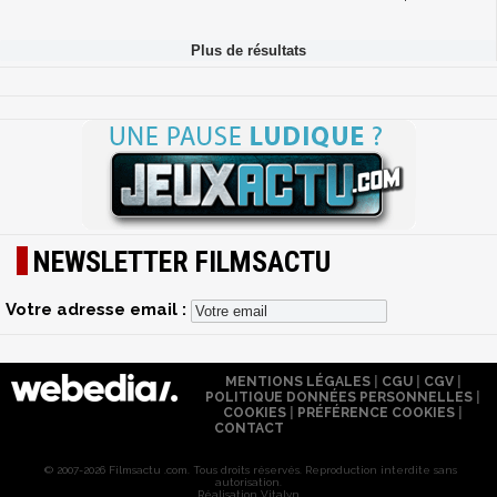
NEWSLETTER FILMSACTU
Votre adresse email :
MENTIONS LÉGALES
|
CGU
|
CGV
|
POLITIQUE DONNÉES PERSONNELLES
|
COOKIES
|
PRÉFÉRENCE COOKIES
|
CONTACT
© 2007-2026 Filmsactu .com. Tous droits réservés. Reproduction interdite sans
autorisation.
Réalisation Vitalyn