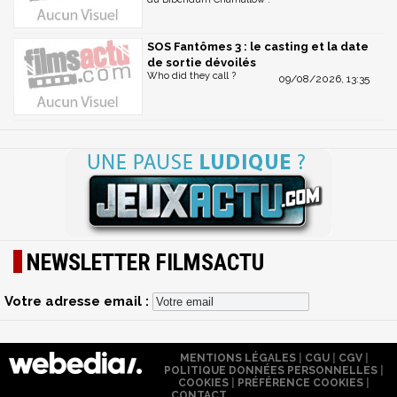
SOS Fantômes 3 : le casting et la date
de sortie dévoilés
Who did they call ?
09/08/2026, 13:35
NEWSLETTER FILMSACTU
Votre adresse email :
MENTIONS LÉGALES
|
CGU
|
CGV
|
POLITIQUE DONNÉES PERSONNELLES
|
COOKIES
|
PRÉFÉRENCE COOKIES
|
CONTACT