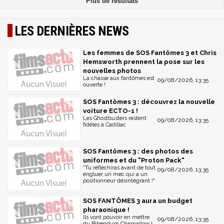
LES DERNIÈRES NEWS
Les femmes de SOS Fantômes 3 et Chris
Hemsworth prennent la pose sur les
nouvelles photos
La chasse aux fantômes est
09/08/2026, 13:35
ouverte !
SOS Fantômes 3 : découvrez la nouvelle
voiture ECTO-1 !
Les Ghostbusters restent
09/08/2026, 13:35
fidèles à Cadillac
SOS Fantômes 3 : des photos des
uniformes et du "Proton Pack"
"Tu réfléchiras avant de tout
09/08/2026, 13:35
engluer un mec qui a un
positionneur désintégrant !"
SOS FANTÔMES 3 aura un budget
pharaonique !
Ils vont pouvoir en mettre
09/08/2026, 13:35
du Bibendum Chamallow !