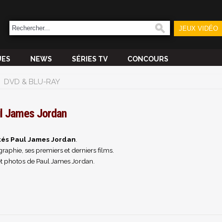
JEUX VIDÉO
UES
NEWS
SÉRIES TV
CONCOURS
DVD & BLU-RAY
l James Jordan
tés Paul James Jordan
.
raphie, ses premiers et derniers films.
et photos de Paul James Jordan.