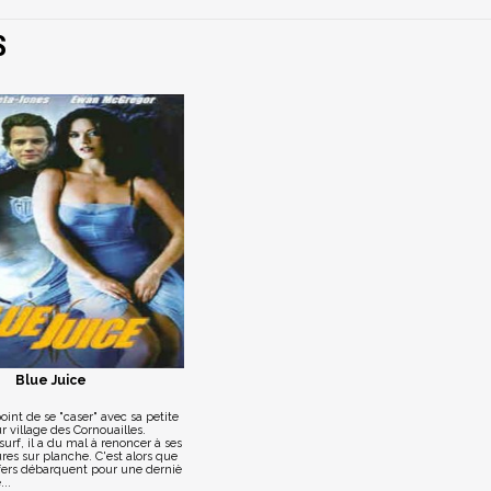
S
Blue Juice
point de se "caser" avec sa petite
r village des Cornouailles.
surf, il a du mal à renoncer à ses
res sur planche. C'est alors que
rfers débarquent pour une derniè
...