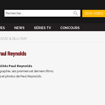
JEUX VIDÉO
UES
NEWS
SÉRIES TV
CONCOURS
DVD & BLU-RAY
aul Reynolds
lités Paul Reynolds
.
raphie, ses premiers et derniers films.
s et photos de Paul Reynolds.