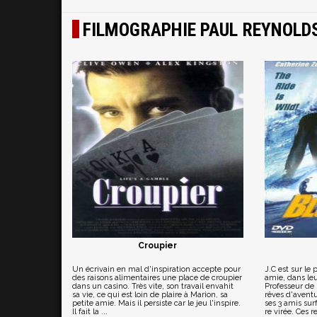
FILMOGRAPHIE PAUL REYNOLD
Croupier
Un écrivain en mal d'inspiration accepte pour
J.C est sur le 
des raisons alimentaires une place de croupier
amie, dans leu
dans un casino. Très vite, son travail envahit
Professeur de 
sa vie, ce qui est loin de plaire à Marion, sa
rêves d'aventu
petite amie. Mais il persiste car le jeu l'inspire.
ses 3 amis su
Il fait la ...
re virée. Ces re