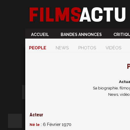
ACCUEIL
BANDES ANNONCES
CRITIQ
PEOPLE
NEWS
PHOTOS
VIDÉOS
P
Actua
Sa biographie, filmog
News, vidéo
Acteur
: 6 Février 1970
Né le